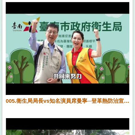
005.衛生局局長vs知名演員席曼寧─登革熱防治宣導影片（TOCC）