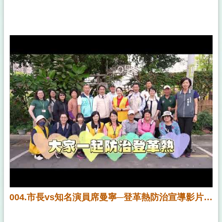
004.市長vs知名演員席曼寧─登革熱防治宣導影片（菜園篇）