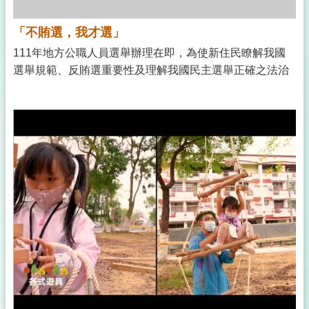
「不賄選，我才選」
111年地方公職人員選舉辦理在即，為使新住民瞭解我國
選舉規範、反賄選重要性及理解我國民主選舉正確之法治
觀念，本署製作「不賄選，我才選」反賄選動畫宣導短
片，並錄製中文、英文、越南文、印尼文、泰文、柬埔寨
文及緬甸文等7國字幕及旁白，使新住民透過母國語言，更
加了解反賄選法治宣導觀念。7國語言動畫短片業公布於本
署全球資訊網／出版品與影音／影片專區／反賄選專區及
本署北區事務大隊臺北市服務站Youtube頻道.