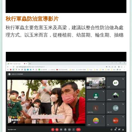
秋行軍蟲防治宣導影片
秋行軍蟲主要危害玉米及高梁，建議以整合性防治做為處
理方式。以玉米而言，從種植前、幼苗期、輪生期、抽穗
期到果實期，均有不同之現象及處理建議；而在高梁之處
理上，則與玉米大同小異。至於噴藥時則需達到心葉，同
時需要遵照防檢局 之推薦防治藥劑 來使用。