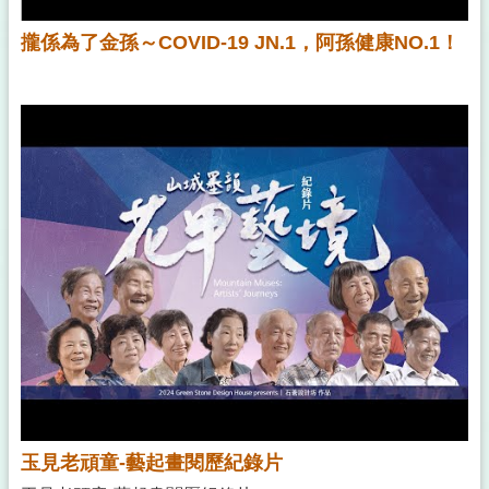
攏係為了金孫～COVID-19 JN.1，阿孫健康NO.1！
玉見老頑童-藝起畫閱歷紀錄片