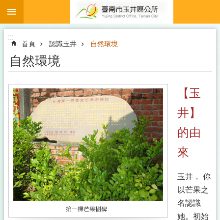
:::
跳到主要內容區塊
:::
首頁
認識玉井
自然環境
自然環境
【玉
井】
的由
來
玉井， 你
以芒果之
名認識
她。初始