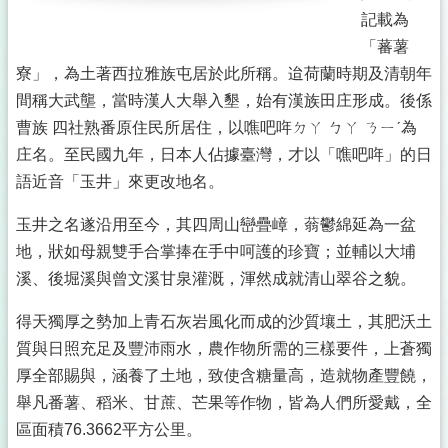
記載為
「蕃薯
寮」，為土著西拉雅族屯居於此所稱。迨荷蘭時期及清朝年
間稱大武壟，當時漢人大舉入墾，始有漢族田庄形成。後係
曹族 四社熟番原住民所居住，以噍吧哖ㄉㄚ ㄅㄚ ㄋㄧˊ為
庄名。至民國九年，日本人佔據臺灣，才以「噍吧哖」的日
語近音「玉井」來更改地名。
玉井之名遂沿用至今，其四周山巒疊嶂，蓊鬱綿延為一盆
地，狀如母親雙手合掌捧在手中呵護的珍寶；並輔以大埔
溪、後堀溪與曾文溪甘泉灌溉，渾然成就清山翠谷之貌。
得天獨厚之勢加上青石灰岩風化而成的沙質壤土，其肥沃土
質與日照充足及豐沛雨水，農作物所需的三樣要件，上蒼獨
厚全部賜與，涵養了土地，致使含糖量高，造就物產豐饒，
舉凡番薯、稻米、甘蔗、芒果等作物，皆為人們所愛戴，全
區面積76.3662平方公里。