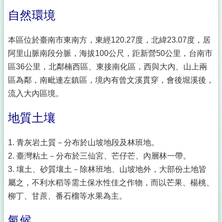
自然環境
本區位於臺南市東南方，東經120.27度，北緯23.07度，居
阿里山脈南段分脈，海拔100公尺，距新營50公里，台南市
區36公里，北鄰楠西區、東接南化區，西與大內、山上兩
區為鄰，南毗連左鎮區，境內有曾文溪貫穿，會後堀溪後，
流入大內區境。
地質土壤
1. 青灰岩土質－分布於山坡地段及林班地。
2. 臺灣粘土－分布於三仙宮、芒仔芒、內層林一帶。
3. 壤土、砂質壤土－除林班地、山坡地外，大部份土地皆
屬之，不利水稻等需土保水性佳之作物，而以芒果、楊桃、
柳丁、甘蔗、番石榴等水果為主。
氣候