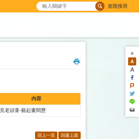
搜尋
進階搜尋
內容
見老頑童-藝起畫閱歷
回上一頁
回最上面