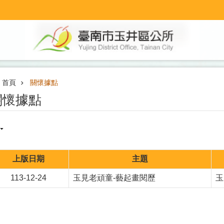
首頁
關懷據點
關懷據點
上版日期
主題
113-12-24
玉見老頑童-藝起畫閱歷
玉