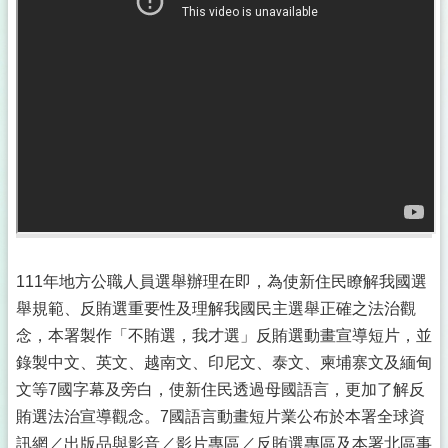
111年地方公職人員選舉辦理在即，為使新住民瞭解我國選
舉規範、反賄選重要性及理解我國民主選舉正確之法治觀
念，本署製作「不賄選，我才選」反賄選動畫宣導短片，並
錄製中文、英文、越南文、印尼文、泰文、柬埔寨文及緬甸
文等7國字幕及旁白，使新住民透過母國語言，更加了解反
賄選法治宣導觀念。7國語言動畫短片業公布於本署全球資
訊網／出版品與影音／影片專區／反賄選專區及本署北區事