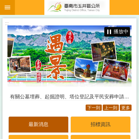
:::
跳到主要內容區塊
:::
播放中
有關公墓埋葬、起掘證明、塔位登記及平民安葬申請，請至玉井區懷恩堂辦理。
下一則
上一則
更多
本所增設長者服務櫃檯、外籍人士服務櫃檯、代書寫區及血壓測量服務，
提供民眾更多元的服務，請大家多多利用！
最新消息
招標資訊
防治登革熱四大基本功，「巡、倒、清、刷」徹底做，病媒蚊不再來。