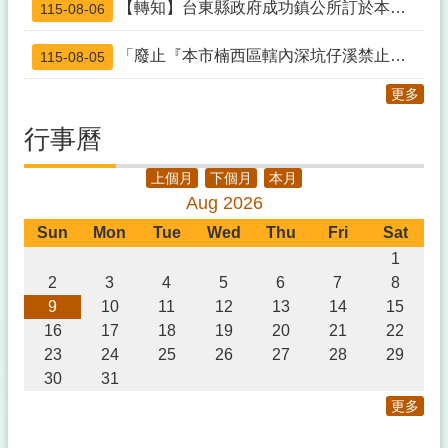
【轉知】台東縣政府成功鎮公所訂於本（115）年8月15日（星期六）假成功海濱公園辦理「115年度成功鎮阿美族文化節暨傳統舞蹈競賽及族語推廣系列活動」
115-08-06
「廢止『本市楠西區轄內深坑仔溪禁止採捕水產動物』公告」
115-08-05
更多
行事曆
上個月
下個月
本月
Aug 2026
Sun
Mon
Tue
Wed
Thu
Fri
Sat
1
2
3
4
5
6
7
8
9
10
11
12
13
14
15
16
17
18
19
20
21
22
23
24
25
26
27
28
29
30
31
更多