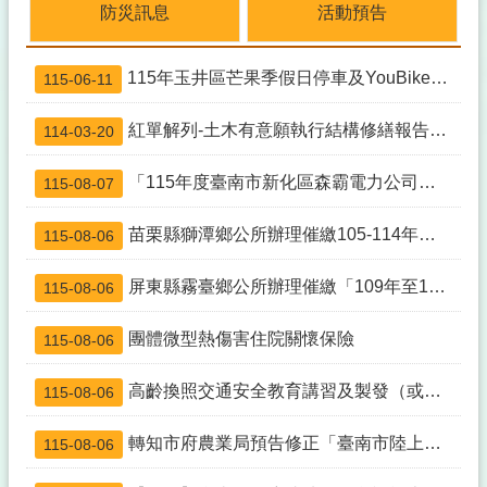
防災訊息
活動預告
主動檢視住家內外環境，徹底清除積水容器，避免病媒蚊孳生，預防登革熱，大家一起來。
自111年5月2日起取消駐點服務項目包括寵物登記、狂犬病預防注射及動物保護法相關 業務諮詢
115年玉井區芒果季假日停車及YouBike微笑單車站點資訊
115-06-11
紅單解列-土木有意願執行結構修繕報告書簽證技師名單
114-03-20
「115年度臺南市新化區森霸電力公司豐德天然氣發電廠生活扶助費核發」公告
115-08-07
苗栗縣獅潭鄉公所辦理催繳105-114年度非自來水用戶一般廢棄物清除處理費
115-08-06
屏東縣霧臺鄉公所辦理催繳「109年至112年本鄉非自來水用戶徵收一般廢棄物代清除處理費」
115-08-06
團體微型熱傷害住院關懷保險
115-08-06
高齡換照交通安全教育講習及製發（或簽證）駕照
115-08-06
轉知市府農業局預告修正「臺南市陸上魚塭養殖漁業登記及管理規則」第四條、第五條、第十一條之一
115-08-06