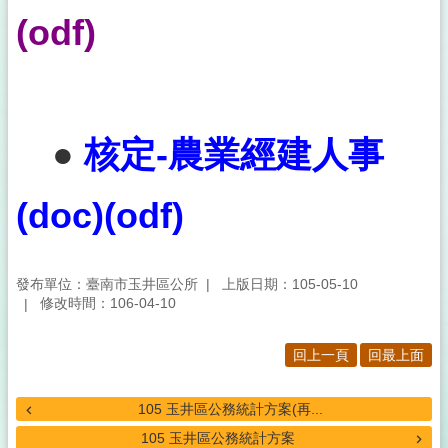
熱
(
odf
)
防
治
專
區
預
●
核定-農業經建人事
防
注
射
(
doc
)(
odf
)
疫
苗
接
種
發布單位：臺南市玉井區公所
上版日期：105-05-10
修改時間：106-04-10
新
型
冠
回上一頁
回最上面
狀
病
105 玉井區公務統計方案(再...
毒
防
105 玉井區公務統計方案