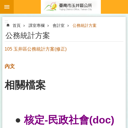
:::
跳到主要內容區塊
搜
尋
進
:::
階
首頁
課室專欄
會計室
公務統計方案
搜
尋
公務統計方案
105 玉井區公務統計方案(修正)
關
懷
內文
據
點
相關檔案
補
助
專
區
●
核定-民政社會(
doc
)
登
革