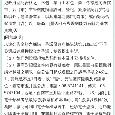
經政府登記合格之土木包工業（土木包工業：係指經向直轄
市、縣（市）主管機關辦理許可、登記。於原登記縣(市)地
區以外，越區營業者，以其毗鄰之縣(市)為限）或丙等綜合
營造業（含）以上廠商。[是否訂有與履約能力有關之基本
資格]否
[附加說明]
未達公告金額之採購，爭議屬政府採購法第31條規定不予
發還或追繳押標金之爭議，始得提出申訴。
〈１〉餘詳列投標須知及契約稿本及其它招標文件。
〈２〉廠商對招標文件內容有疑義者，應以書面向招標機關
請求釋疑之期限：自公告日起或邀標之日起等標期之4分之
1，其尾數不足1日者，以1日計。受理廠商疑義及異議單
位：臺南市玉井區公所，電話：06-5741141，傳真：06-
5747104，地址：台南市玉井區中正路27號。 〈3〉如利用
電子領標者須取得憑據(副檔名為.tkn)，每1憑據以投標1次
為限，廠商可利用電子領標系統中「檢驗電子憑據」之功能
列印電子憑據明細，並將其列印置於標封內。電子憑據光碟