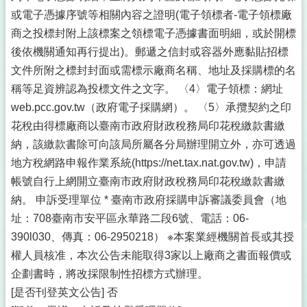
或電子憑據序號等相關內容之證明(電子領標者-電子領標廠
商之投標封附上該標案之領標電子憑據書面明細，或於開標
後依機關通知再行提出)。郵遞之信封或容器外應黏貼招標
文件所附之標封封面或需標示廠商名稱、地址及採購標的名
稱等足資辨認為投標文件之文字。 〈4〉電子領標：網址
web.pcc.gov.tw（政府電子採購網）。 〈5〉承攬契約之印
花稅由得標廠商以臺南市政府財政稅務局印花稅繳款書繳
納，該繳款書除可向該局所屬各分局辦理開立外，亦可透過
地方稅網路申報作業系統(https://net.tax.nat.gov.tw)，申請
帳號自行上網開立臺南市政府財政稅務局印花稅繳款書繳
納。 申訴受理單位 * 臺南市政府採購申訴審議委員會（地
址：708臺南市安平區永華路二段6號、電話：06-
390l030、傳真：06-2950218） ※本案業經機關首長或其授
權人員核准，本次公告未能取得3家以上廠商之書面報價或
企劃書時，將改採限制性招標方式辦理。
[是否刊登英文公告] 否