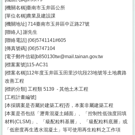
[機關名稱]臺南市玉井區公所
[單位名稱]農業及建設課
[機關地址] 714臺南市玉井區中正路27號
[聯絡人] 謝先生
[聯絡電話] (06)5741141#605
[傳真號碼] (06)5747104
[電子郵件信箱]b850130tw@mail.tainan.gov.tw
[標案案號]115-AC31
[標案名稱]112年度玉井區玉田里沙坑段23地號等土地農路
改善工程
[標的分類] 工程類 5139 - 其他土木工程
[工程計畫編號]
[本採購案是否屬於建築工程]否，本案非屬建築工程
[本案是否包括「瀝青混凝土鋪面」、「控制性低強度回填
材料(CLSM)」、「級配粒料基層」、「級配粒料底層」或
「低密度再生透水混凝土」等可使用再生粒料之工作項