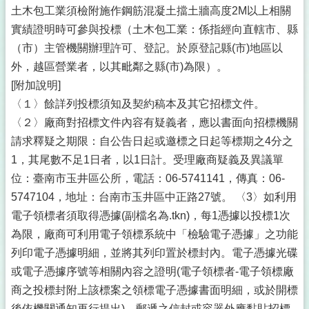
土木包工業須檢附施作鋼筋混凝土擋土牆高度2M以上相關
實績證明時可參與投標（土木包工業：係指經向直轄市、縣
（市）主管機關辦理許可、登記。於原登記縣(市)地區以
外，越區營業者，以其毗鄰之縣(市)為限）。
[附加說明]
〈１〉餘詳列投標須知及契約稿本及其它招標文件。
〈２〉廠商對招標文件內容有疑義者，應以書面向招標機關
請求釋疑之期限：自公告日起或邀標之日起等標期之4分之
1，其尾數不足1日者，以1日計。受理廠商疑義及異議單
位：臺南市玉井區公所，電話：06-5741141，傳真：06-
5747104，地址：台南市玉井區中正路27號。 〈3〉如利用
電子領標者須取得憑據(副檔名為.tkn)，每1憑據以投標1次
為限，廠商可利用電子領標系統中「檢驗電子憑據」之功能
列印電子憑據明細，並將其列印置於標封內。電子憑據光碟
或電子憑據序號等相關內容之證明(電子領標者-電子領標廠
商之投標封附上該標案之領標電子憑據書面明細，或於開標
後依機關通知再行提出)。郵遞之信封或容器外應黏貼招標