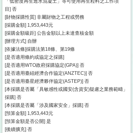
「低密度再生透水混凝土」等可使用再生粒料之工作項
目] 否
[財物採購性質] 非屬財物之工程或勞務
[採購金額] 1,953,443元
[採購金額級距] 公告金額以上未達查核金額
[辦理方式] 自辦
[依據法條]採購法第18條、第19條
[是否適用條約或協定之採購]
[是否適用WTO政府採購協定(GPA)] 否
[是否適用臺紐經濟合作協定(ANZTEC)] 否
[是否適用臺星經濟夥伴協定(ASTEP)] 否
[本採購是否屬「具敏感性或國安(含資安)疑慮之業務範疇」
採購] 否
[本採購是否屬「涉及國家安全」採購] 否
[預算金額] 1,953,443元
[預算金額是否公開] 是
[後續擴充] 否