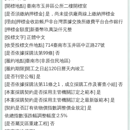
[開標地點] 臺南市玉井區公所二樓開標室
[是否須繳納押標金] 是，尚未提供廠商線上繳納押標金
[理由]押標金收款帳戶非台灣票據交換所繳費平台合作銀行
[押標金額度]新臺幣玖萬柒仟元整
[投標文字] 正體中文
[收受投標文件地點] 714臺南市玉井區中正路27號
[是否依據採購法第99條] 否
[履約地點]臺南市(非原住民地區)
[履約期限]開工之日起120日曆天內竣工
[是否刊登公報] 是
[是否依據採購法第11條之1，成立採購工作及審查小組] 否
[本案採購契約是否採用主管機關訂定之範本] 是
[本案採購契約是否採用主管機關訂定之最新版範本] 是
[契約是否訂有依物價指數調整價金規定] 是
依總指數漲跌幅調整幅度:2.5%
[是否屬災區重建工程] 否