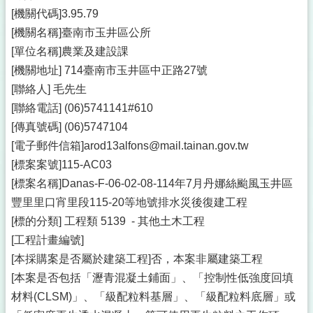
[機關代碼]3.95.79
[機關名稱]臺南市玉井區公所
[單位名稱]農業及建設課
[機關地址] 714臺南市玉井區中正路27號
[聯絡人] 毛先生
[聯絡電話] (06)5741141#610
[傳真號碼] (06)5747104
[電子郵件信箱]arod13alfons@mail.tainan.gov.tw
[標案案號]115-AC03
[標案名稱]Danas-F-06-02-08-114年7月丹娜絲颱風玉井區
豐里里口宵里段115-20等地號排水災後復建工程
[標的分類] 工程類 5139 - 其他土木工程
[工程計畫編號]
[本採購案是否屬於建築工程]否，本案非屬建築工程
[本案是否包括「瀝青混凝土鋪面」、「控制性低強度回填
材料(CLSM)」、「級配粒料基層」、「級配粒料底層」或