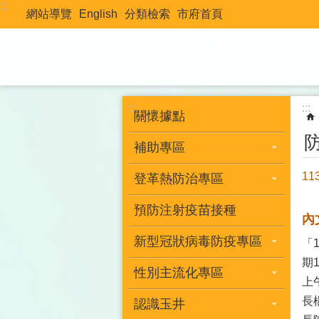
:::
跳到主要內容區塊
網站導覽
English
分類檢索
市府首頁
:::
:::
關懷據點
補助專區
1
登革熱防治專區
預防注射疫苗接種
內
新型冠狀病毒防疫專區
「
期
性別主流化專區
上
長
認識玉井