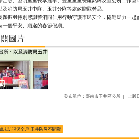
陳金敏、望明里里長李麗華、豐里里里長羅銘輝及區公所工作團
以及消防局玉井中隊、玉井分隊等處致贈慰勞品。
長顏振羽特別感謝警消同仁用行動守護市民安全，協勤民力一起
有一個平安、順遂的春節假期。
相關圖片
發布單位：臺南市玉井區公所
上版日
歲末訪視保全戶 玉井防災不間斷